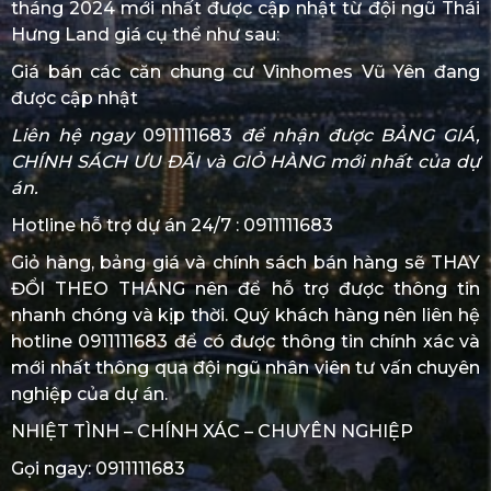
tháng 2024 mới nhất được cập nhật từ đội ngũ Thái
Hưng Land giá cụ thể như sau:
Giá bán các căn chung cư Vinhomes Vũ Yên đang
được cập nhật
Liên hệ ngay
0911111683
để nhận được
BẢNG GIÁ,
CHÍNH SÁCH ƯU ĐÃI
và
GIỎ HÀNG
mới nhất của dự
án.
Hotline hỗ trợ dự án 24/7 :
0911111683
Giỏ hàng, bảng giá và chính sách bán hàng sẽ THAY
ĐỔI THEO THÁNG nên để hỗ trợ được thông tin
nhanh chóng và kịp thời. Quý khách hàng nên liên hệ
hotline
0911111683
để có được thông tin chính xác và
mới nhất thông qua đội ngũ nhân viên tư vấn chuyên
nghiệp của dự án.
NHIỆT TÌNH – CHÍNH XÁC – CHUYÊN NGHIỆP
Gọi ngay:
0911111683