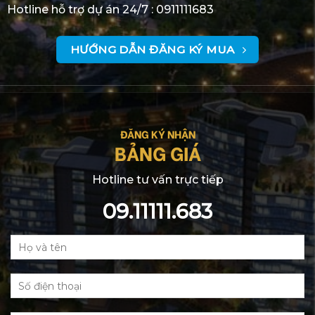
Hotline hỗ trợ dự án 24/7 :
0911111683
HƯỚNG DẪN ĐĂNG KÝ MUA
ĐĂNG KÝ NHẬN
BẢNG GIÁ
Hotline tư vấn trực tiếp
09.11111.683