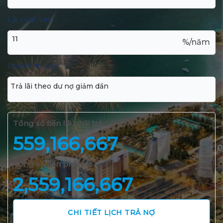
Lãi suất vay
%/năm
Loại hình vay
Tổng số tiền lãi phải trả
559,166,667
Tổng số tiền phải trả
2,559,166,667
CHI TIẾT LỊCH TRẢ NỢ