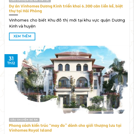
CÂU CHUYỆN DỰ ÁN TIN TỨC
Dự án Vinhomes Dương Kinh triển khai 6.300 căn liền kề, biệt
thự tại Hải Phòng
Vinhomes cho biết Khu đô thị mới tại khu vực quận Dương
Kinh và huyện
XEM THÊM
31
Th12
CÂU CHUYỆN DỰ ÁN
Phong cách kiến trúc “may đo” dành cho giới thượng lưu tại
Vinhomes Royal Island