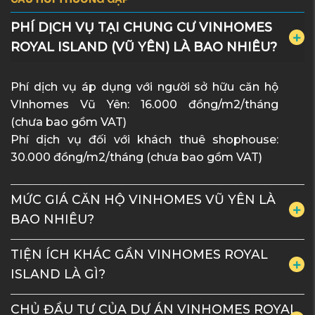
PHÍ DỊCH VỤ TẠI CHUNG CƯ VINHOMES
ROYAL ISLAND (VŨ YÊN) LÀ BAO NHIÊU?
Phí dịch vụ áp dụng với người sở hữu căn hộ
VInhomes Vũ Yên: 16.000 đồng/m2/tháng
(chưa bao gồm VAT)
Phí dịch vụ đối với khách thuê shophouse:
30.000 đồng/m2/tháng (chưa bao gồm VAT)
MỨC GIÁ CĂN HỘ VINHOMES VŨ YÊN LÀ
BAO NHIÊU?
TIỆN ÍCH KHÁC GẦN VINHOMES ROYAL
ISLAND LÀ GÌ?
CHỦ ĐẦU TƯ CỦA DỰ ÁN VINHOMES ROYAL