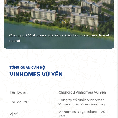
Chung cư Vinhomes Vũ Yên - Căn hộ vinhomes Royal
Island
TỔNG QUAN CĂN HỘ
VINHOMES VŨ YÊN
Tên Dự án:
Chung cư Vinhomes Vũ Yên
Công ty cổ phần Vinhomes,
Chủ đầu tư:
Vinpearl, tập đoàn Vingroup
Vinhomes Royal Island – Vũ
Vị trí:
Yên