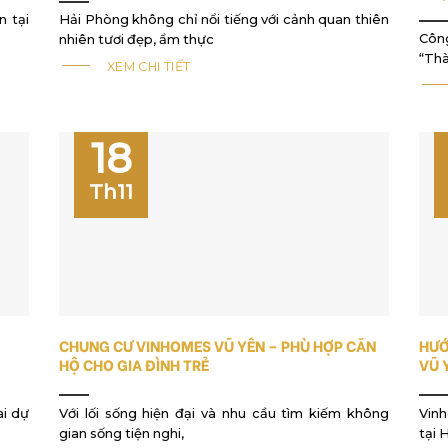
n tại
Hải Phòng không chỉ nổi tiếng với cảnh quan thiên
Côn
nhiên tươi đẹp, ẩm thực
“Th
XEM CHI TIẾT
18
Th11
CHUNG CƯ VINHOMES VŨ YÊN – PHÙ HỢP CĂN
HƯỚ
HỘ CHO GIA ĐÌNH TRẺ
VŨ 
ai dự
Với lối sống hiện đại và nhu cầu tìm kiếm không
Vin
gian sống tiện nghi,
tại 