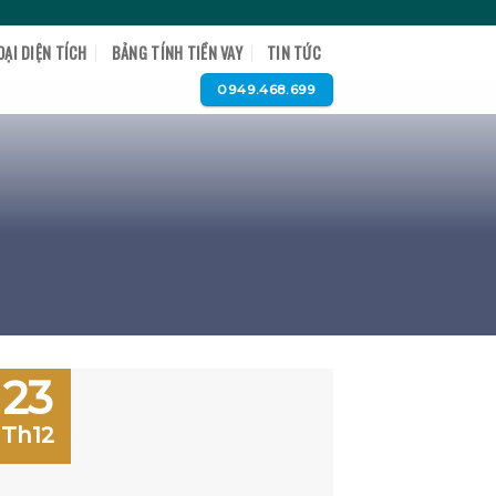
OẠI DIỆN TÍCH
BẢNG TÍNH TIỀN VAY
TIN TỨC
0949.468.699
23
Th12