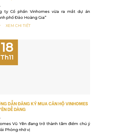
g ty Cổ phần Vinhomes vừa ra mắt dự án
ành phố Đảo Hoàng Gia”
XEM CHI TIẾT
18
Th11
NG DẪN ĐĂNG KÝ MUA CĂN HỘ VINHOMES
YÊN DỄ DÀNG
homes Vũ Yên đang trở thành tâm điểm chú ý
Hải Phòng nhờ vị