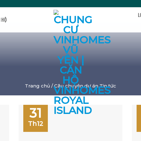
L
N HỘ
Trang chủ /
Câu chuyện dự án
Tin tức
31
Th12