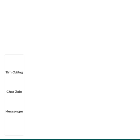
Email:
kd.vinhomes@gmail.com
Website:
fb.com/chungcuvinvuyen
Tìm đường
Chat Zalo
Messenger