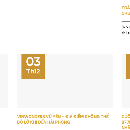
TOÀ
CHU
(VNF
thị 
03
Th12
VINWONDERS VŨ YÊN – ĐỊA ĐIỂM KHÔNG THỂ
CUỘ
BỎ LỠ KHI ĐẾN HẢI PHÒNG
877
NHẬ