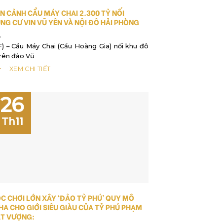
N CẢNH CẦU MÁY CHAI 2.300 TỶ NỐI
NG CƯ VIN VŨ YÊN VÀ NỘI ĐÔ HẢI PHÒNG
) – Cầu Máy Chai (Cầu Hoàng Gia) nối khu đô
trên đảo Vũ
XEM CHI TIẾT
26
Th11
C CHƠI LỚN XÂY ‘ĐẢO TỶ PHÚ’ QUY MÔ
HA CHO GIỚI SIÊU GIÀU CỦA TỶ PHÚ PHẠM
T VƯỢNG: