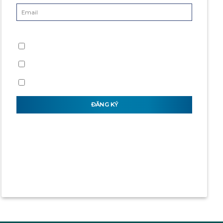
LOẠI HÌNH MONG MUỐN
Studio
Căn hộ 2 ngủ
Căn hộ 3 ngủ