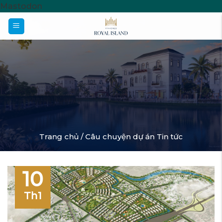
Skip
Mastodon
to
content
Trang chủ /
Câu chuyện dự án
Tin tức
10
Th1