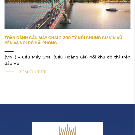
TOÀN CẢNH CẦU MÁY CHAI 2.300 TỶ NỐI CHUNG CƯ VIN VŨ
YÊN VÀ NỘI ĐÔ HẢI PHÒNG
(VNF) – Cầu Máy Chai (Cầu Hoàng Gia) nối khu đô thị trên
đảo Vũ
XEM CHI TIẾT