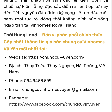
Những màn pháo hoa tầm cao lên đến 180m và
chuỗi sự kiện, lễ hội đặc sắc diễn ra liên tiếp từ nay
đến Tết Nguyên đán được kỳ vọng sẽ mở đầu một
năm mới rực rỡ, đồng thời khẳng định sức sống
ngập tràn tại Vinhomes Royal Island.
Thái Hưng Land
– Đơn vị phân phối chính thức –
Cập nhật thông tin giá bán chung cư Vinhomes
Vũ Yên mới nhất tại:
Website: https://chungcu-vuyen.com/
Địa chỉ: Thuỷ Triều, Thủy Nguyên, Hải Phòng, Việt
Nam
Phone: 094.9468.699
Email: chungcuvinhomesvuyen@gmail.com
Fanpage:
https://www.facebook.com/chungcuvinvuyen