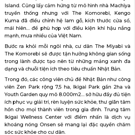
Island. Cũng lấy cảm hứng từ mô hình nhà Machiya
truyền thống nhưng với The Komorebi, Kengo
Kuma đã điều chỉnh hệ lam gỗ, kích thước cửa sổ,
mái hiên… để phù hợp với điều kiện khí hậu nắng
mạnh, mưa nhiều của Việt Nam.
Bước ra khỏi mỗi ngôi nhà, cư dân The Miyabi và
The Komorebi sẽ được tận hưởng không gian sống
trong lành được tạo nên từ những mảng xanh đa
dạng và chuỗi tiện ích theo tiêu chuẩn Nhật Bản.
Trong đó, các công viên chủ đề Nhật Bản như công
viên Zen Park rộng 7,5 ha, Ikigai Park gần 2ha và
Youth Garden quy mô 8.000m2… sở hữu đầy đủ tiện
ích phục vụ giải trí, rèn luyện sức khỏe, thư giãn tâm
hồn cho mọi thành viên trong gia đình. Trung tâm
Ikigai Wellness Center với điểm nhấn là dịch vụ
khoáng nóng Onsen sẽ mang lại đặc quyền chăm
sóc sức khỏe cho cư dân.