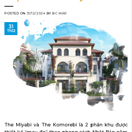
POSTED ON
31/12/2024
BY
BC MAR
31
Th12
The Miyabi và The Komorebi là 2 phân khu được